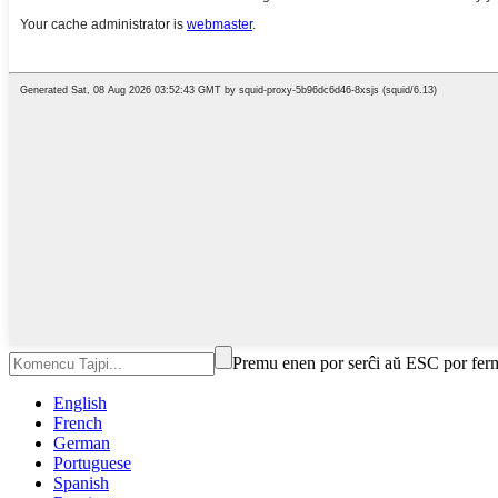
Premu enen por serĉi aŭ ESC por fer
English
French
German
Portuguese
Spanish