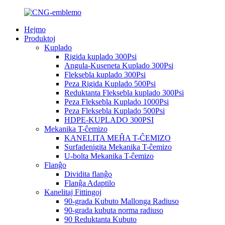
Hejmo
Produktoj
Kuplado
Rigida kuplado 300Psi
Angula-Kuseneta Kuplado 300Psi
Fleksebla kuplado 300Psi
Peza Rigida Kuplado 500Psi
Reduktanta Fleksebla kuplado 300Psi
Peza Fleksebla Kuplado 1000Psi
Peza Fleksebla Kuplado 500Psi
HDPE-KUPLADO 300PSI
Mekanika T-ĉemizo
KANELITA MEĤA T-ĈEMIZO
Surfadenigita Mekanika T-ĉemizo
U-bolta Mekanika T-ĉemizo
Flanĝo
Dividita flanĝo
Flanĝa Adaptilo
Kanelitaj Fittingoj
90-grada Kubuto Mallonga Radiuso
90-grada kubuta norma radiuso
90 Reduktanta Kubuto