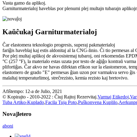
Vasta gamo da aplikoj.
Garniturmaterialoj haveblas por plenumi plej multajn tubarajn aplikojn
Kaŭĉukaj Garniturmaterialoj
Ĉar elastomera teknologio progresis, superaj pakmaterialoj
fariĝis haveblaj kaj estis aldonitaj al la CNG-linio. Ĉi tio permesas
Por plej multaj aplikoj de akvosistemaj tubaroj, oni rekomendas 
°C (257 °F), la materialo estas uzata por testo de aĝiĝo kontraŭ varma
plifortiĝas. Ĉar akvo ne havas difektan efikon sur la elastomeron, tem
elastomero de grado "E" permesas ĝian uzon por varmakva servo ĝis +2
malaltaj temperaturlimoj, streĉrezisto, kemia rezisto kaj bretovivo.
Afiŝtempo: 12-a de Julio, 2021
© Kopirajto - 2010-2022 : Ĉiuj Rajtoj Rezervitaj.
Varmaj Etikedoj
,
Var
Tuba Artiko-Kuplado
,
Facila Tuja Poto
,
Puŝkonvena Kuplilo
,
Aerkunpr
Novaĵletero
aboni