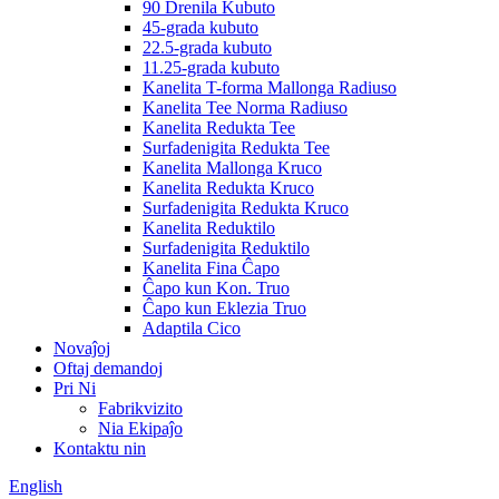
90 Drenila Kubuto
45-grada kubuto
22.5-grada kubuto
11.25-grada kubuto
Kanelita T-forma Mallonga Radiuso
Kanelita Tee Norma Radiuso
Kanelita Redukta Tee
Surfadenigita Redukta Tee
Kanelita Mallonga Kruco
Kanelita Redukta Kruco
Surfadenigita Redukta Kruco
Kanelita Reduktilo
Surfadenigita Reduktilo
Kanelita Fina Ĉapo
Ĉapo kun Kon. Truo
Ĉapo kun Eklezia Truo
Adaptila Cico
Novaĵoj
Oftaj demandoj
Pri Ni
Fabrikvizito
Nia Ekipaĵo
Kontaktu nin
English