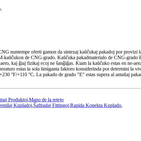
.
 al CNG nuntempe oferti gamon da sintezaj kaŭĉukaj pakadoj por provizi 
EPDM-kaŭĉukon de CNG-grado. Kaŭĉuka pakadmaterialo de CNG-grado E 
 aero, kaj ĝiaj fizikaj ecoj ne ŝanĝiĝas. Kiam la kaŭĉuko estas en ne-ae
peraturo estas la sola limiganta faktoro konsiderinda por determini la 
30 °F/+110 °C. La pakado de grado "E" estas supera al antaŭaj pakadma
maj Produktoj
,
Mapo de la retejo
emilaj Kupladoj
,
Ŝaftradaj Fittingoj
,
Rapida Konekta Kuplado
,