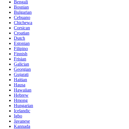
Bengali
Bosnian
Bulgarian
Cebuano
Chichewa
Corsican
Croatian
Dutch
Estonian
Filipino
Finnish
Frisian
Galician
Georgian
Gujarati
Haitian
Hausa
Hawaiian
Hebrew
Hmong
Hungarian
Icelandic
Igbo
Javanese
Kannada