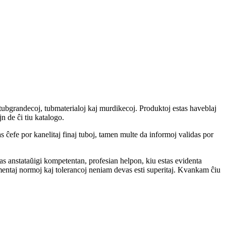
tubgrandecoj, tubmaterialoj kaj murdikecoj. Produktoj estas haveblaj
jn de ĉi tiu katalogo.
s ĉefe por kanelitaj finaj tuboj, tamen multe da informoj validas por
las anstataŭigi kompetentan, profesian helpon, kiu estas evidenta
imentaj normoj kaj tolerancoj neniam devas esti superitaj. Kvankam ĉiu