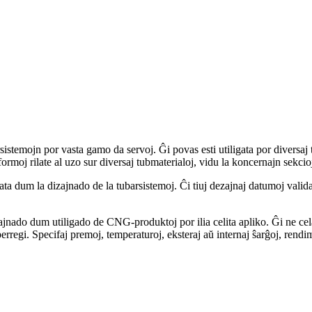
stemojn por vasta gamo da servoj. Ĝi povas esti utiligata por diversaj 
formoj rilate al uzo sur diversaj tubmaterialoj, vidu la koncernajn sekcio
ta dum la dizajnado de la tubarsistemoj. Ĉi tiuj dezajnaj datumoj valida
ezajnado dum utiligado de CNG-produktoj por ilia celita apliko. Ĝi ne ce
erregi. Specifaj premoj, temperaturoj, eksteraj aŭ internaj ŝarĝoj, rend