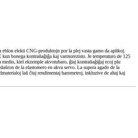
la eblon elekti CNG-produktojn por la plej vasta gamo da aplikoj.
kun bonega kontraŭaĝiĝa kaj varmorezisto. Je temperaturo de 125
ra medio, kiel ekzemple akvotubaro, ĝiaj kontraŭaĝiĝaj ecoj plu
vivdaŭron de la elastomero en akva servo. La supera agado de la
terialoj laŭ ĉiuj rendimentaj barometroj, inkluzive de altaj kaj