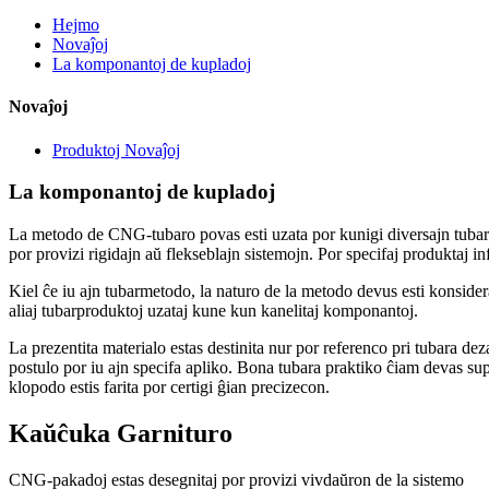
Hejmo
Novaĵoj
La komponantoj de kupladoj
Novaĵoj
Produktoj Novaĵoj
La komponantoj de kupladoj
La metodo de CNG-tubaro povas esti uzata por kunigi diversajn tubarsi
por provizi rigidajn aŭ flekseblajn sistemojn. Por specifaj produktaj in
Kiel ĉe iu ajn tubarmetodo, la naturo de la metodo devus esti konsidera
aliaj tubarproduktoj uzataj kune kun kanelitaj komponantoj.
La prezentita materialo estas destinita nur por referenco pri tubara d
postulo por iu ajn specifa apliko. Bona tubara praktiko ĉiam devas sup
klopodo estis farita por certigi ĝian precizecon.
Kaŭĉuka Garnituro
CNG-pakadoj estas desegnitaj por provizi vivdaŭron de la sistemo