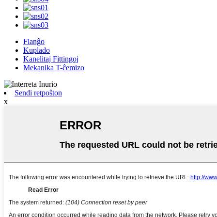
Flanĝo
Kuplado
Kanelitaj Fittingoj
Mekanika T-ĉemizo
Sendi retpoŝton
x